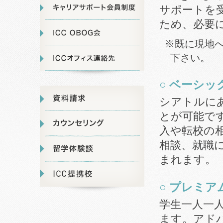
サポートを
ため、必要
※既に現地
下さい。
○ ベーシッ
シアトルに
とが可能で
入や転校の
相談、就職
まれます。
○ プレミ
学生一人一
ます。アド