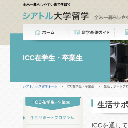
全米一暮らしやすい街で学ぼう
ICC在学生・卒業生
シアトル大学留学ホーム
＞ ICC在学生・卒業生 ＞ 生活サポートプ
生活サ
ICCを通し