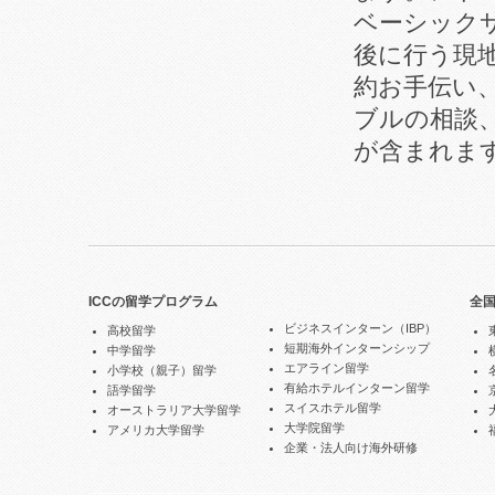
ベーシック
後に行う現
約お手伝い
ブルの相談
が含まれま
ICCの留学プログラム
全
ビジネスインターン（IBP）
高校留学
短期海外インターンシップ
中学留学
エアライン留学
小学校（親子）留学
有給ホテルインターン留学
語学留学
スイスホテル留学
オーストラリア大学留学
大学院留学
アメリカ大学留学
企業・法人向け海外研修